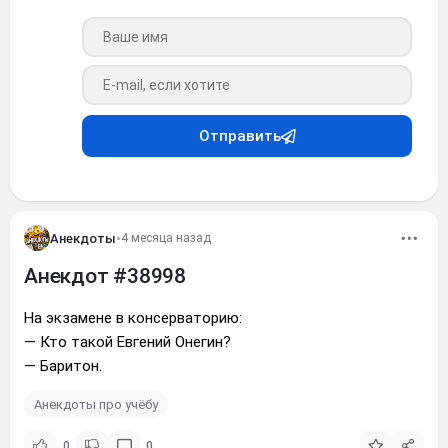
Ваше имя
Ваш e-mail
Отправить
Анекдоты
•
4 месяца назад
Анекдот #38998
Hа экзамене в консерваторию:
— Кто такой Евгений Онегин?
— Баритон.
Анекдоты про учёбу
0
0