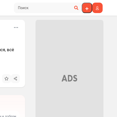
Поиск по сайту
ся, всё
и и добром