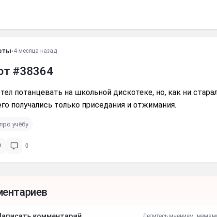
оты
•
4 месяца назад
от #38364
тел потанцевать на школьной дискотеке, но, как ни старал
его получались только приседания и отжимания.
про учёбу
0
ментариев
Написать комментарий
Делитесь мнением, мемам