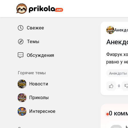
Перейти к контенту
Свежее
Анекд
Анекд
Темы
Физрук хо
Обсуждения
равно у н
Горячие темы
Анекдоты 
Новости
0
Приколы
Интересное
0 ком