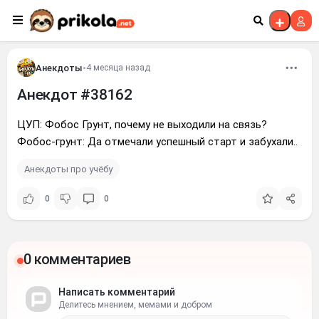
Перейти к контенту
Анекдоты
•
4 месяца назад
Анекдот #38162
ЦУП: Фобос Грунт, почему не выходили на связь?
Фобос-грунт: Да отмечали успешный старт и забухали..
Анекдоты про учёбу
0
0
0 комментариев
Написать комментарий
Делитесь мнением, мемами и добром