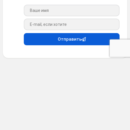
Ваше имя
Ваш e-mail
Отправить
Анекдоты
•
4 месяца назад
Анекдот #38151
Случайно наткнулся на ТВ на какую-то передачу о
первых космонавтах. Полчаса с упорством, достойным
лучшего применения, с экрана вещали о
"клеветнической кампании, развернутой в 1960-е годы
британской прессой". Якобы одна британская газета в
течение нескольких лет упорно "муссировала слухи о