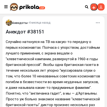
Перейти к контенту
Анекдоты
•
4 месяца назад
Анекдот #38151
Случайно наткнулся на ТВ на какую-то передачу о
первых космонавтах. Полчаса с упорством, достойным
лучшего применения, с экрана вещали о
"клеветнической кампании, развернутой в 1960-е годы
британской прессой". Якобы одна британская газета в
течение нескольких лет упорно "муссировала слухи о
том, что более 10 неназванных советских космонавтов
погибли в безвестности во время неудачных запусков,
и даже называла какие-то придуманные фамилии".
Понятно, что "англичанка гадит", а мы — д'Артаньяны.
Просто уж больно знакомое название "клеветнической
британской газеты" диктор произнес несколько раз