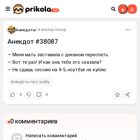
Перейти к контенту
Анекдоты
•
4 месяца назад
Анекдот #38087
— Меня мать заставила с деканом переспать.
— Вот те раз! И как она тебе это сказала?
— Не сдашь сессию на 4-5, ноутбук не куплю.
Анекдоты про учёбу
0
0
0 комментариев
Написать комментарий