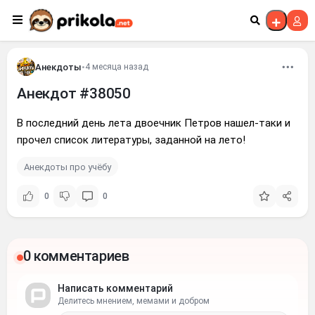
Перейти к контенту
Анекдоты
•
4 месяца назад
Анекдот #38050
В последний день лета двоечник Петров нашел-таки и
прочел список литературы, заданной на лето!
Анекдоты про учёбу
0
0
0 комментариев
Написать комментарий
Делитесь мнением, мемами и добром