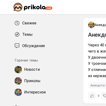
Перейти к контенту
Свежее
Анекд
Анекд
Темы
Через 40 
Обсуждения
чего в жи
У двоечни
Горячие темы
У троечни
Новости
У отлични
из нержа
Приколы
Анекдоты 
Интересное
0