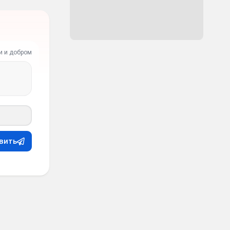
и и добром
вить