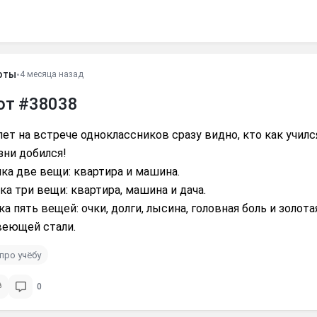
оты
•
4 месяца назад
от #38038
лет на встрече одноклассников сразу видно, кто как училс
зни добился!
ка две вещи: квартира и машина.
ка три вещи: квартира, машина и дача.
ка пять вещей: очки, долги, лысина, головная боль и золот
веющей стали.
про учёбу
0