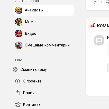
Лента постов
0
Анекдоты
Мемы
0 ком
Видео
Смешные комментарии
Еще
Сменить тему
О проекте
Правила
Контакты