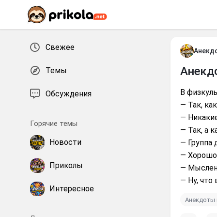
Перейти к контенту
Свежее
Анекд
Анекд
Темы
В физкуль
Обсуждения
— Так, ка
— Никакие
Горячие темы
— Так, а 
Новости
— Группа
— Хорошо.
Приколы
— Мыслен
— Ну, что
Интересное
Анекдоты 