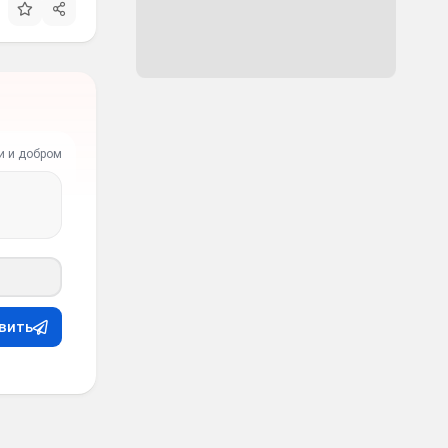
и и добром
вить