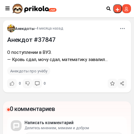
Перейти к контенту
Анекдоты
•
4 месяца назад
Анекдот #37847
О поступлении в ВУЗ.
— Кровь сдал, мочу сдал, математику завалил...
Анекдоты про учёбу
0
0
0 комментариев
Написать комментарий
Делитесь мнением, мемами и добром