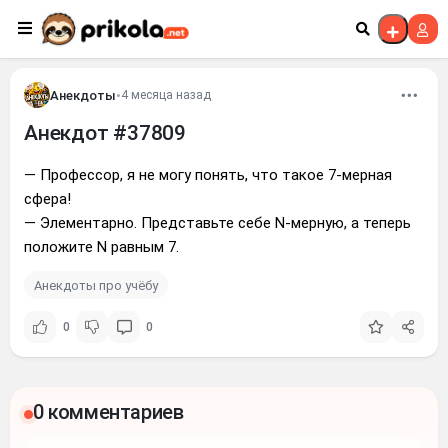
Перейти к контенту
Анекдоты
•
4 месяца назад
Анекдот #37809
— Профессор, я не могу понять, что такое 7-мерная
сфера!
— Элементарно. Представьте себе N-мерную, а теперь
положите N равным 7.
Анекдоты про учёбу
0
0
0 комментариев