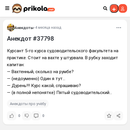
Перейти к контенту
Анекдоты
•
4 месяца назад
Анекдот #37798
Курсант 5-го курса судоводительского факультета на
практике. Стоит на вахте у штурвала. В рубку заходит
капитан:
— Вахтенный, сколько на румбе?
— (недоуменно) Один я тут...
— Дурень!!! Курс какой, спрашиваю?
— (в полной непонятке) Пятый судоводительский...
Анекдоты про учёбу
0
0