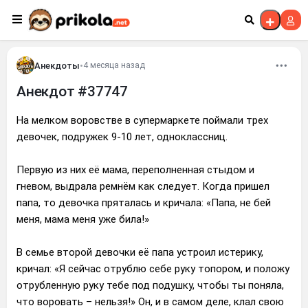
Перейти к контенту
Анекдоты
•
4 месяца назад
Анекдот #37747
На мелком воровстве в супермаркете поймали трех
девочек, подружек 9-10 лет, одноклассниц.
Первую из них её мама, переполненная стыдом и
гневом, выдрала ремнём как следует. Когда пришел
папа, то девочка пряталась и кричала: «Папа, не бей
меня, мама меня уже била!»
В семье второй девочки её папа устроил истерику,
кричал: «Я сейчас отрублю себе руку топором, и положу
отрубленную руку тебе под подушку, чтобы ты поняла,
что воровать – нельзя!» Он, и в самом деле, клал свою