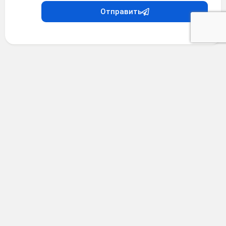
Отправить
Анекдоты
•
4 месяца назад
Анекдот #38379
Установка веб-камеры на один из избирательных
участков положила конец тайному роману физрука и
химички.
Анекдоты про учёбу
0
0
0 комментариев