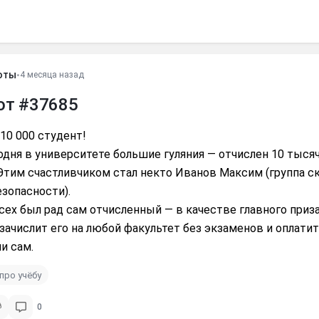
оты
•
4 месяца назад
от #37685
10 000 студент!
годня в университете большие гуляния — отчислен 10 тыс
 Этим счастливчиком стал некто Иванов Максим (группа с
езопасности).
ех был рад сам отчисленный — в качестве главного приз
зачислит его на любой факультет без экзаменов и оплати
и сам.
про учёбу
0