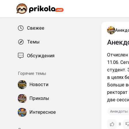
Перейти к контенту
Свежее
Анекд
Анекд
Темы
Отчислен 
Обсуждения
11.06. Се
студент.
Горячие темы
в целях б
Новости
Больше вс
ректорат 
Приколы
две сесси
Анекдоты 
Интересное
0