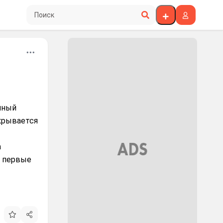
Поиск по сайту
ячный
крывается
а
т первые