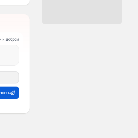
и и добром
вить