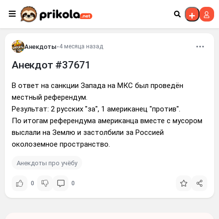
Перейти к контенту
Анекдоты
•
4 месяца назад
Анекдот #37671
В ответ на санкции Запада на МКС был проведён
местный референдум.
Результат: 2 русских "за", 1 американец "против".
По итогам референдума американца вместе с мусором
выслали на Землю и застолбили за Россией
околоземное пространство.
Анекдоты про учёбу
0
0