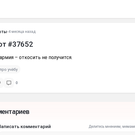
оты
•
4 месяца назад
от #37652
армия – откосить не получится.
про учёбу
0
ментариев
Написать комментарий
Делитесь мнением, мемам