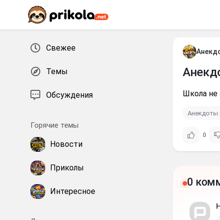
Перейти к контенту
Свежее
Анекд
Анекд
Темы
Школа не 
Обсуждения
Анекдоты 
Горячие темы
0
Новости
Приколы
0 ком
Интересное