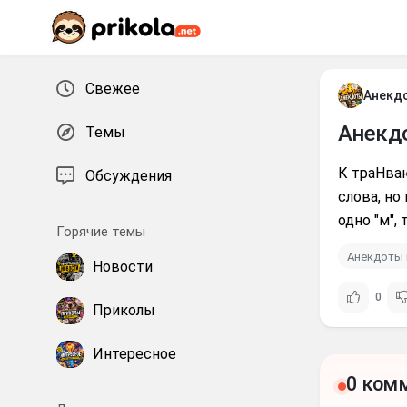
Перейти к контенту
Свежее
Анекд
Анекд
Темы
К траНваю
Обсуждения
слова, но
одно "м", 
Горячие темы
Анекдоты 
Новости
0
Приколы
Интересное
0 ком