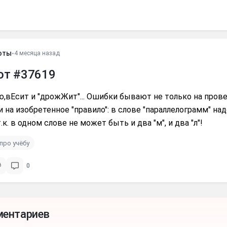
оты
•
4 месяца назад
от #37619
,вЕсит и "дрожЖит"... Ошибки бывают не только на пров
 и на изобретенное "правило": в слове "параллелограмм" на
т.к. в одном слове не может быть и два "м", и два "л"!
про учёбу
0
ментариев