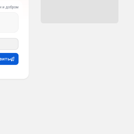
и и добром
вить