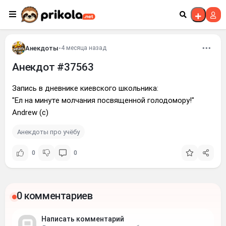
Перейти к контенту
Анекдоты
•
4 месяца назад
Анекдот #37563
Запись в дневнике киевского школьника:
"Ел на минуте молчания посвященной голодомору!"
Andrew (c)
Анекдоты про учёбу
0
0
0 комментариев
Написать комментарий