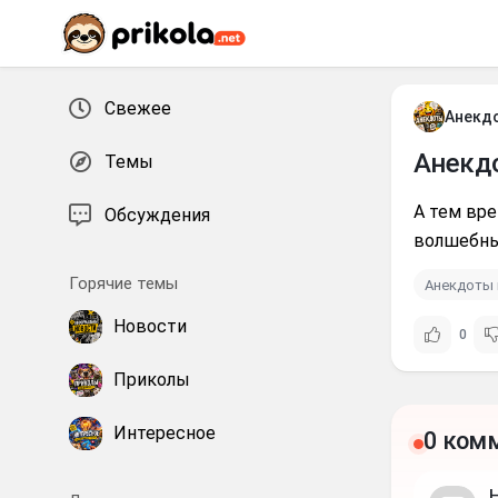
Перейти к контенту
Свежее
Анекд
Анекд
Темы
А тем вре
Обсуждения
волшебны
Горячие темы
Анекдоты 
Новости
0
Приколы
Интересное
0 ком