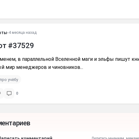
оты
•
4 месяца назад
от #37529
менем, в параллельной Вселенной маги и эльфы пишут кн
й мир менеджеров и чиновников...
про учёбу
0
ментариев
Написать комментарий
Делитесь мнением, мемам