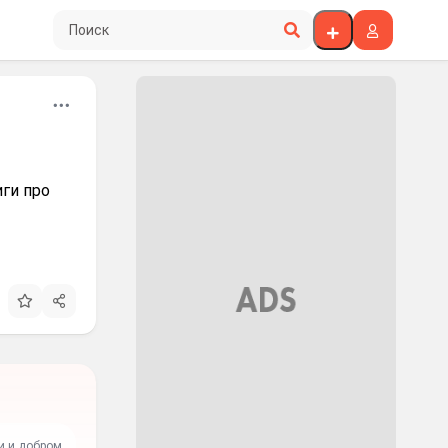
Поиск по сайту
иги про
и и добром