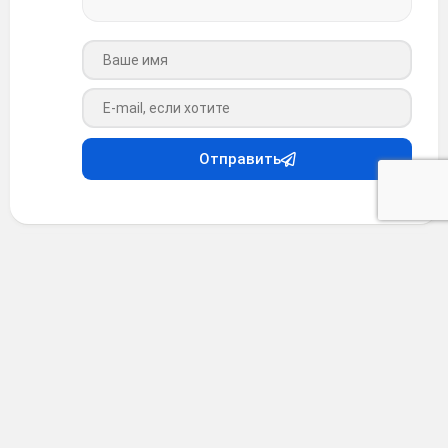
Ваше имя
Ваш e-mail
Отправить
Анекдоты
•
4 месяца назад
Анекдот #37521
Друг рассказал:
В конце 90-х он учился в очень крутой школе. 10 класс.
Контингент — дети политиков, бизнесменов и пр.
Простых детей нет в принципе. Каждый старается
показать что он круче всех и все остальные по