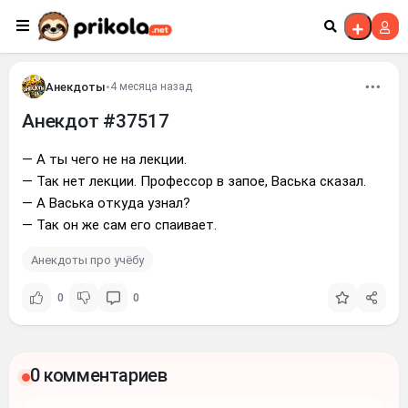
Перейти к контенту
Анекдоты
•
4 месяца назад
Анекдот #37517
— А ты чего не на лекции.
— Так нет лекции. Профессор в запое, Васька сказал.
— А Васька откуда узнал?
— Так он же сам его спаивает.
Анекдоты про учёбу
0
0
0 комментариев