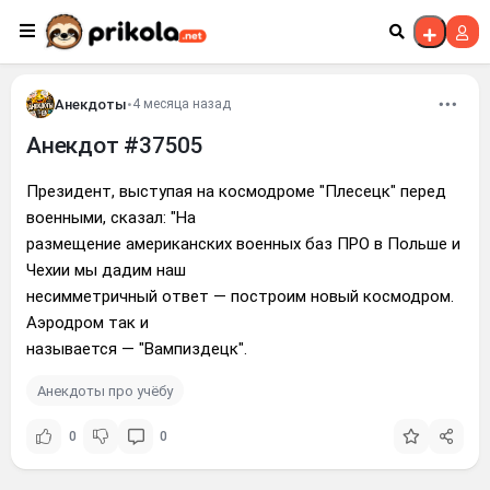
Перейти к контенту
Анекдоты
•
4 месяца назад
Анекдот #37505
Президент, выступая на космодроме "Плесецк" перед
военными, сказал: "На
размещение американских военных баз ПРО в Польше и
Чехии мы дадим наш
несимметричный ответ — построим новый космодром.
Аэродром так и
называется — "Вампиздецк".
Анекдоты про учёбу
0
0