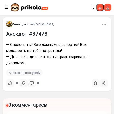
Перейти к контенту
Анекдоты
•
4 месяца назад
Анекдот #37478
— Сволочь ты! Всю жизнь мне испортил! Всю
молодость на тебя потратила!
— Доченька, деточка, хватит разговаривать с
дипломом!
Анекдоты про учёбу
0
0
0 комментариев