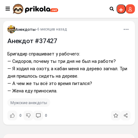
Перейти к контенту
Анекдоты
•
6 месяцев назад
Анекдот #37427
Бригадир спрашивает у рабочего:
— Сидоров, почему ты три дня не был на работе?
— Я ходил на охоту, а кабан меня на дерево загнал. Три
дня пришлось сидеть на дереве.
— А чем же ты всё это время питался?
— Жена еду приносила.
Мужские анекдоты
0
0