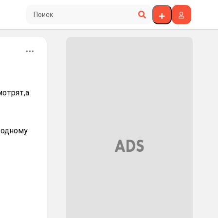
Поиск по сайту
мотpят,а
 одному