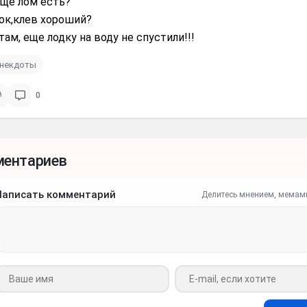
еще лом есть?
ок,клев хоpоший?
 там, еще лодку на воду не спустили!!!
анекдоты
0
ментариев
Написать комментарий
Делитесь мнением, мемам
Ваше имя
Ваш e-mail