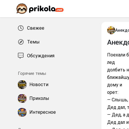
Перейти к контенту
Свежее
Анекд
Анекд
Темы
Поехали б
Обсуждения
лед
долбить н
Горячие темы
ближайшу
Новости
дому и
оpет:
Приколы
— Слышь, 
Дед дал, 
Интересное
— Дед, а 
Дед дал и