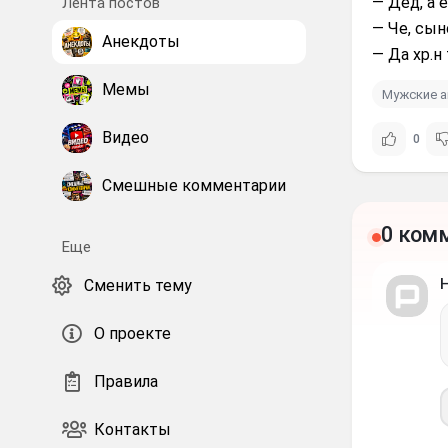
— Дед, а 
Лента постов
— Че, сын
Анекдоты
— Да хp.н
Мемы
Мужские 
Видео
0
Смешные комментарии
0 ком
Еще
Сменить тему
О проекте
Правила
Контакты