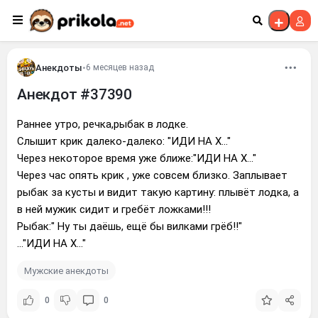
Перейти к контенту
Анекдоты
•
6 месяцев назад
Анекдот #37390
Раннее утро, речка,рыбак в лодке.
Слышит крик далеко-далеко: "ИДИ НА Х..."
Через некоторое время уже ближе:"ИДИ НА Х..."
Через час опять крик , уже совсем близко. Заплывает
рыбак за кусты и видит такую картину: плывёт лодка, а
в ней мужик сидит и гребёт ложками!!!
Рыбак:" Ну ты даёшь, ещё бы вилками грёб!!"
..."ИДИ НА Х..."
Мужские анекдоты
0
0