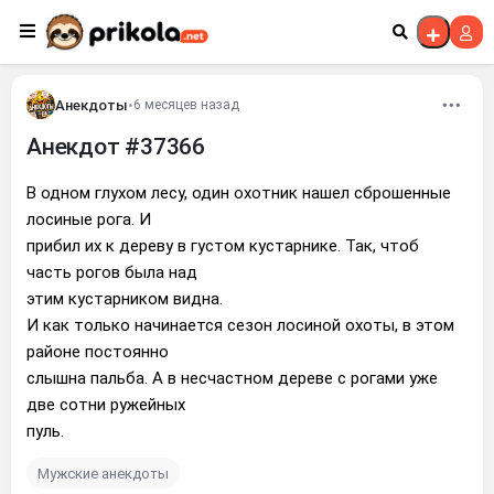
Перейти к контенту
Анекдоты
•
6 месяцев назад
Анекдот #37366
В одном глухом лесу, один охотник нашел сброшенные
лосиные рога. И
прибил их к дереву в густом кустарнике. Так, чтоб
часть рогов была над
этим кустарником видна.
И как только начинается сезон лосиной охоты, в этом
районе постоянно
слышна пальба. А в несчастном дереве с рогами уже
две сотни ружейных
пуль.
Мужские анекдоты