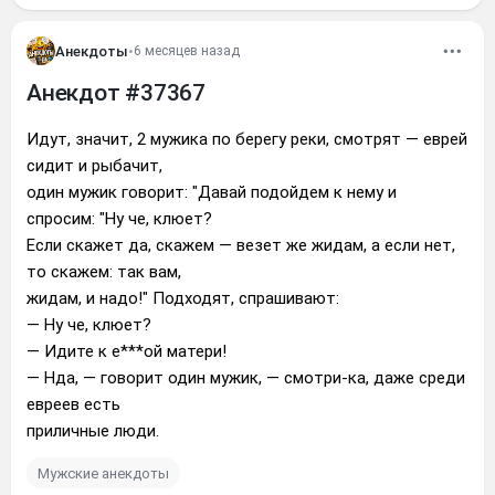
Анекдоты
•
6 месяцев назад
Анекдот #37367
Идут, значит, 2 мужика по берегу реки, смотрят — еврей
сидит и рыбачит,
один мужик говорит: "Давай подойдем к нему и
спросим: "Hу че, клюет?
Если скажет да, скажем — везет же жидам, а если нет,
то скажем: так вам,
жидам, и надо!" Подходят, спрашивают:
— Hу че, клюет?
— Идите к е***ой матери!
— Hда, — говорит один мужик, — смотри-ка, даже среди
евреев есть
приличные люди.
Мужские анекдоты