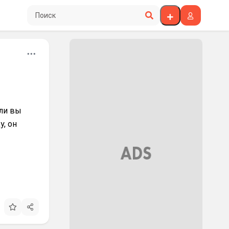
Поиск по сайту
сли вы
у, он