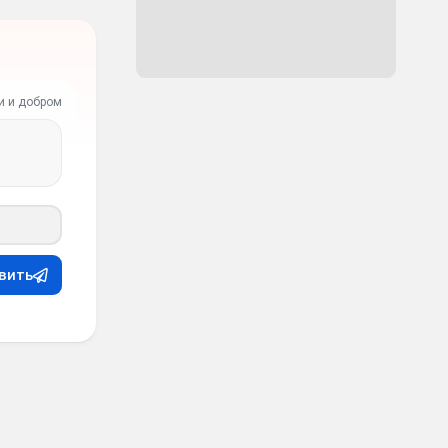
и и добром
вить