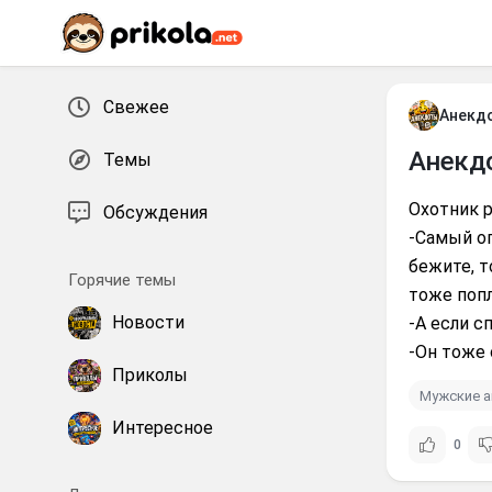
Перейти к контенту
Свежее
Анекд
Анекд
Темы
Охотник 
Обсуждения
-Самый оп
бежите, т
Горячие темы
тоже поп
Новости
-А если с
-Он тоже 
Приколы
Мужские 
Интересное
0