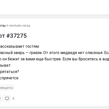
оты
•
6 месяцев назад
от #37275
рассказывает гостям:
асный зверь — гризли. От этого медведя нет спасенья. Е
о он бежит за вами еще быстрее. Если вы броситесь в вод
лывет.
прятаться?
спрячется.
анекдоты
0