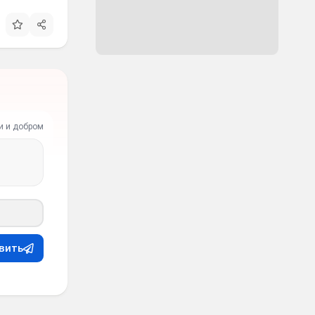
и и добром
вить