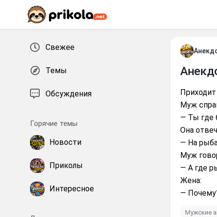
Перейти к контенту
Свежее
Анекд
Анекд
Темы
Приходит 
Обсуждения
Муж спра
— Ты где
Горячие темы
Она отвеч
Новости
— На рыба
Муж гово
Приколы
— А где р
Жена:
Интересное
— Почему?
Мужские 