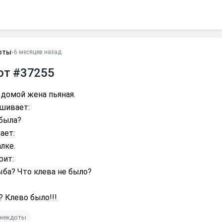
оты
•
6 месяцев назад
от #37255
домой жена пьяная.
шивает:
 была?
ает:
лке.
рит:
ыба? Что клева не было?
 Клево было!!!
анекдоты