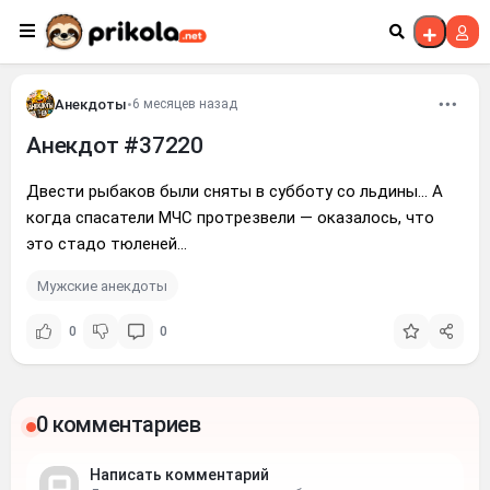
Перейти к контенту
Анекдоты
•
6 месяцев назад
Анекдот #37220
Двести рыбаков были сняты в субботу со льдины... А
когда спасатели МЧС протрезвели — оказалось, что
это стадо тюленей...
Мужские анекдоты
0
0
0 комментариев
Написать комментарий