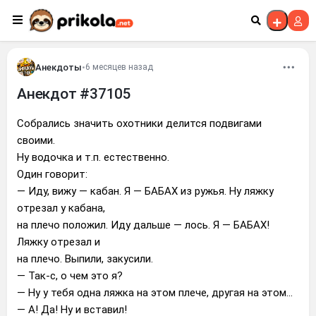
Перейти к контенту
Анекдоты
•
6 месяцев назад
Анекдот #37105
Собрались значить охотники делится подвигами
своими.
Ну водочка и т.п. естественно.
Один говорит:
— Иду, вижу — кабан. Я — БАБАХ из ружья. Ну ляжку
отрезал у кабана,
на плечо положил. Иду дальше — лось. Я — БАБАХ!
Ляжку отрезал и
на плечо. Выпили, закусили.
— Так-с, о чем это я?
— Ну у тебя одна ляжка на этом плече, другая на этом...
— А! Да! Ну и вставил!