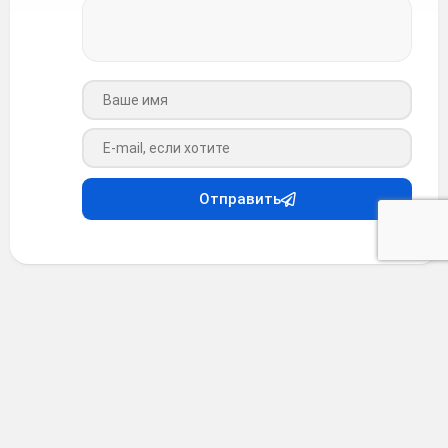
Ваше имя
Ваш e-mail
Отправить
Анекдоты
•
6 месяцев назад
Анекдот #37099
Окружив вышедшего из леса бравого охотника, ребята
стали
просить его рассказать самый страшный случай из его