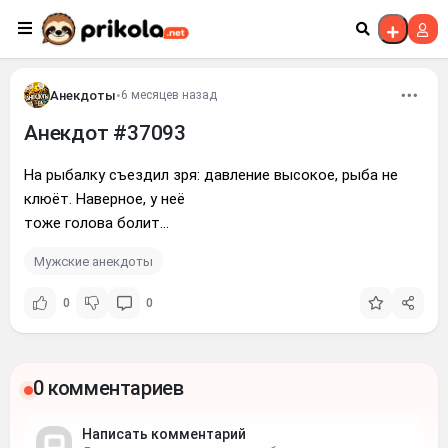
Перейти к контенту
Анекдоты
•
6 месяцев назад
Анекдот #37093
На рыбалку съездил зря: давление высокое, рыба не
клюёт. Наверное, у неё
тоже голова болит...
Мужские анекдоты
0
0
0 комментариев
Написать комментарий