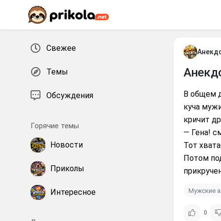
Перейти к контенту
Свежее
Анекд
Анекд
Темы
В общем д
Обсуждения
куча мужи
кричит д
Горячие темы
— Гена! с
Новости
Тот хвата
Потом под
Приколы
прикруче
Мужские 
Интересное
0