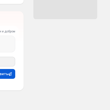
и и добром
вить