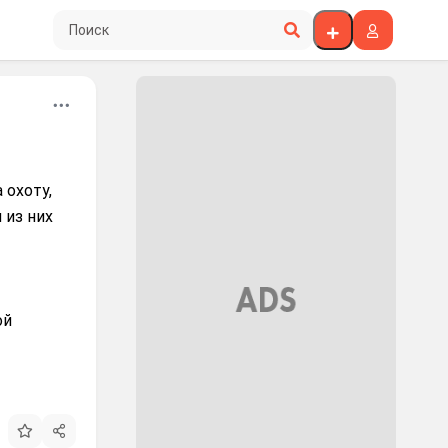
Поиск по сайту
 охоту,
 из них
ой