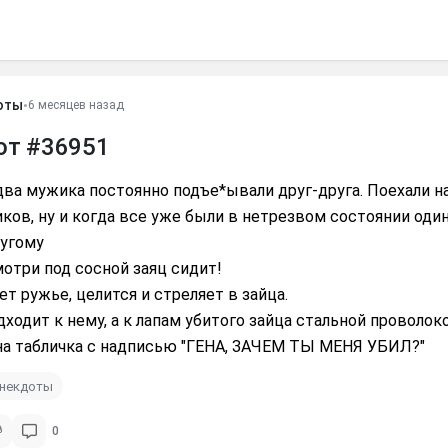
оты
•
6 месяцев назад
от #36951
ва мужика постоянно подъе*ывали друг-друга. Поехали на
ков, ну и когда все уже были в нетрезвом состоянии один
ругому
мотри под сосной заяц сидит!
ет ружье, целится и стреляет в зайца.
ходит к нему, а к лапам убитого зайца стальной проволок
на табличка с надписью "ГЕНА, ЗАЧЕМ ТЫ МЕНЯ УБИЛ?"
анекдоты
0