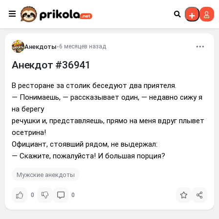
Перейти к контенту
Анекдоты
•
6 месяцев назад
Анекдот #36941
В ресторане за столик беседуют два приятеля.
— Понимаешь, — рассказывает один, — недавно сижу я
на берегу
речушки и, представляешь, прямо на меня вдруг плывет
осетрина!
Официант, стоявший рядом, не выдержал:
— Скажите, пожалуйста! И большая порция?
Мужские анекдоты
0
0