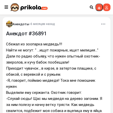
Перейти к контенту
Анекдоты
•
6 месяцев назад
Анекдот #36891
Сбежал из зоопарка медведь!!!
Найти не могут: " ...ищут пожарные, ищет милиция..."
Дали по радио объяву, что нужен опытный охотник-
зверолов, и кучу бабок пообещали!
Приходит чувачок , в кирзе, в затертом плащике, с
обакой, с веревкой и с ружьем.
-Я, говорит, поймаю медведя! Тока мне помошник
нужен.
Выделили ему сержанта. Охотник говорит:
-Слухай сюды! Щас мы медведя на дерево загоним. Я
за ним полезу и начну ветку трясти. Как медведь
свалится, подбежит моя собака и вцепица ему в яйца.