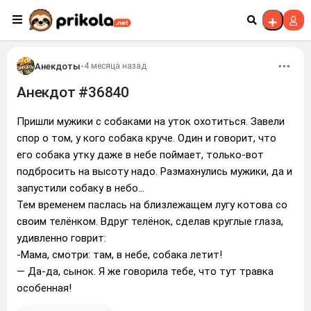
Перейти к контенту
Анекдоты
•
4 месяца назад
Анекдот #36840
Пришли мужики с собаками на уток охотиться. Завели
спор о том, у кого собака круче. Один и говорит, что
его собака утку даже в небе поймает, только-вот
подбросить на высоту надо. Размахнулись мужики, да и
запустили собаку в небо...
Тем временем паслась на близлежащем лугу котова со
своим телёнком. Вдруг телёнок, сделав круглые глаза,
удивленно говрит:
-Мама, смотри: там, в небе, собака летит!
— Да-да, сынок. Я же говорила тебе, что тут травка
особенная!