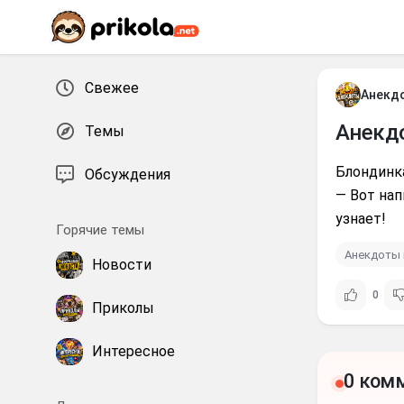
Перейти к контенту
Свежее
Анекд
Анекд
Темы
Блондинк
Обсуждения
— Вот нап
узнает!
Горячие темы
Анекдоты 
Новости
0
Приколы
Интересное
0 ком