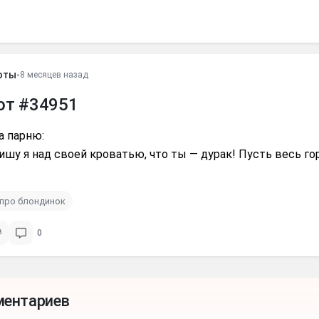
оты
•
8 месяцев назад
от #34951
а парню:
ишу я над своей кроватью, что ты — дурак! Пусть весь го
про блондинок
0
ментариев