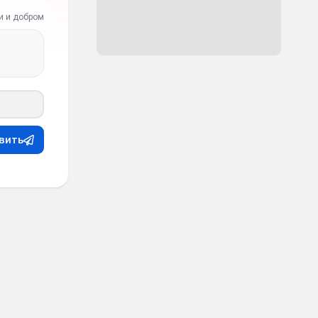
и и добром
вить