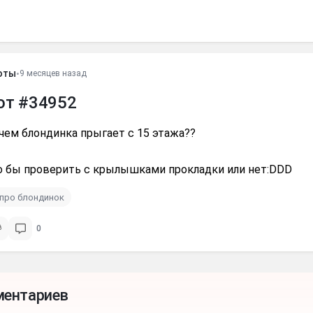
оты
•
9 месяцев назад
от #34952
чем блондинка прыгает с 15 этажа??
о бы проверить с крылышками прокладки или нет:DDD
про блондинок
0
ментариев