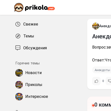
Перейти к контенту
Свежее
Анекд
Анекд
Темы
Вопрос:за
Обсуждения
Ответ:Чт
Горячие темы
Анекдоты 
Новости
0
Приколы
Интересное
0 ком