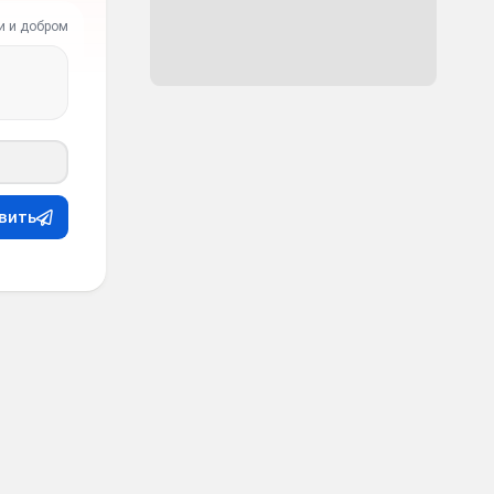
и и добром
вить