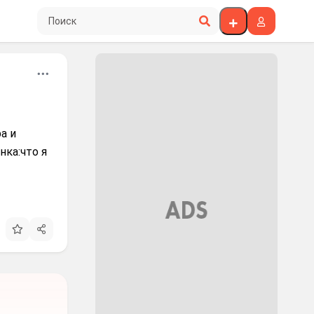
Поиск по сайту
а и
ка:что я