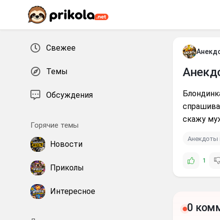
Перейти к контенту
Свежее
Анекд
Анекд
Темы
Блондинка
Обсуждения
спрашивае
скажу муж
Горячие темы
Анекдоты 
Новости
1
Приколы
Интересное
0 ком