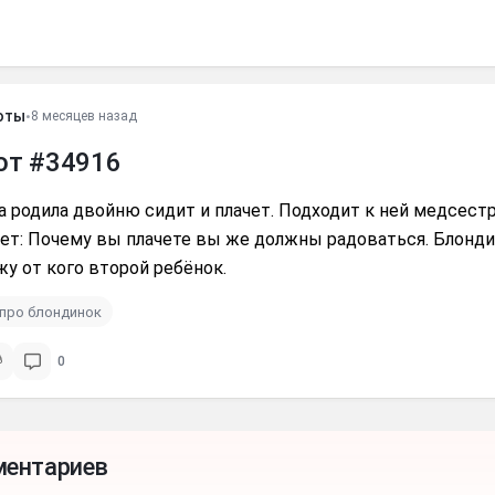
оты
•
8 месяцев назад
от #34916
 родила двойню сидит и плачет. Подходит к ней медсестр
т: Почему вы плачете вы же должны радоваться. Блондин
у от кого второй ребёнок.
про блондинок
0
ментариев