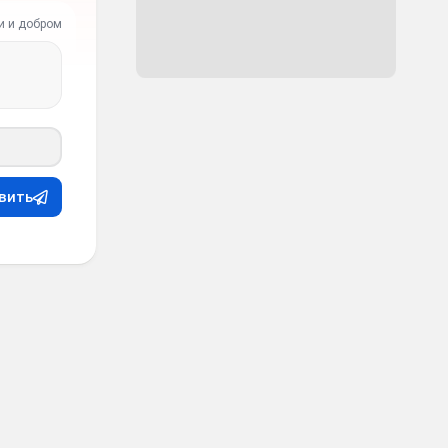
и и добром
вить