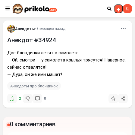
Перейти к контенту
Анекдоты
•
8 месяцев назад
Анекдот #34924
Две блондинки летят в самолете:
— Ой, смотри — у самолета крылья трясутся! Наверное,
сейчас отвалятся!
— Дура, он же ими машет!
Анекдоты про блондинок
2
0
0 комментариев