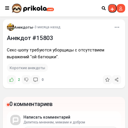
Перейти к контенту
Анекдоты
•
3 месяца назад
Анекдот #15803
Cекc-шопу требуются уборщицы с отсутствием
выражений "ой батюшки".
Короткие анекдоты
2
0
0 комментариев
Написать комментарий
Делитесь мнением, мемами и добром