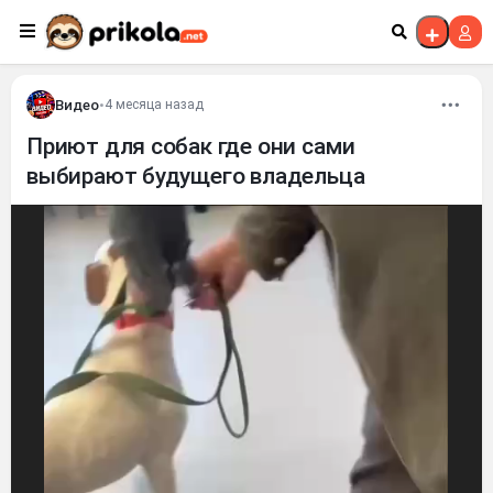
Перейти к контенту
Видео
•
4 месяца назад
Приют для собак где они сами
выбирают будущего владельца