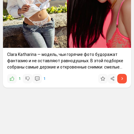
Clara Katharina — модель, чьи горячие фото будоражат
фантазию и не оставляют равнодушных. В этой подборке
собраны самые дерзкие и откровенные снимки: смелые
позы, минималистичные образы, влажный блеск кожи и
1
1
уверенная сексуальность в каждом кадре. Эстетика 18+,
провокационный стиль и максимум визуального