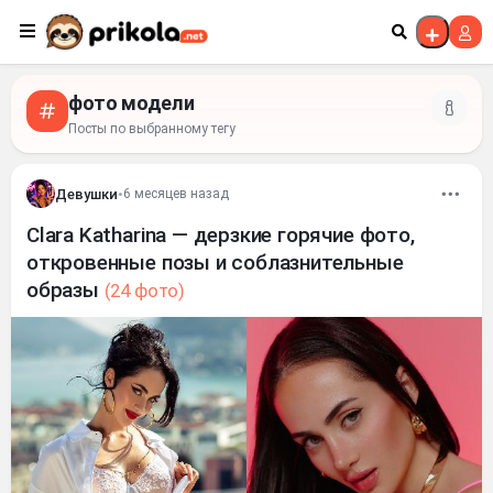
Перейти к контенту
фото модели
Посты по выбранному тегу
Девушки
•
6 месяцев назад
Clara Katharina — дерзкие горячие фото,
откровенные позы и соблазнительные
образы
(24 фото)