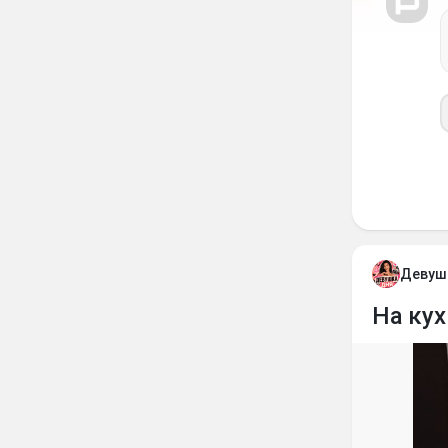
Девуш
На кух