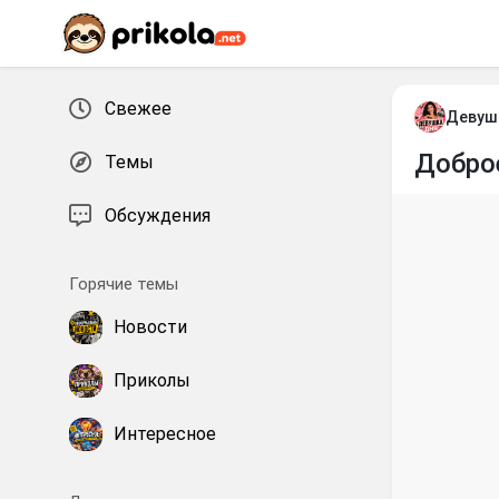
Перейти к контенту
Свежее
Девуш
Добро
Темы
Обсуждения
Горячие темы
Новости
Приколы
Интересное