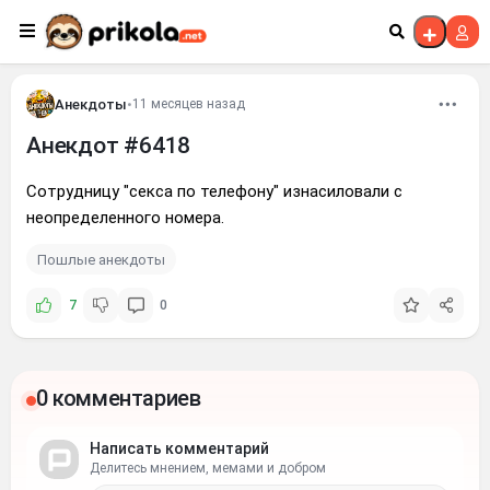
Перейти к контенту
Анекдоты
•
11 месяцев назад
Анекдот #6418
Сотрудницу "секса по телефону" изнасиловали с
неопределенного номера.
Пошлые анекдоты
7
0
0 комментариев
Написать комментарий
Делитесь мнением, мемами и добром