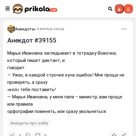
Перейти к контенту
Анекдоты
•
4 месяца назад
Анекдот #39155
Марья Ивановна заглядывает в тетрадку Вовочки,
который пишет диктант, и
говорит:
— Ужас, в каждой строчке куча ошибок! Мне проще не
проверять, а сразу
«кол» тебе поставить!
— Марья Ивановна, у меня папа – министр, вам проще
или правила
орфографии поменять, или сразу увольняться.
Анекдоты про учёбу
0
0