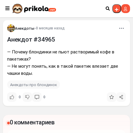
Перейти к контенту
Анекдоты
•
8 месяцев назад
Анекдот #34965
— Почему блондинки не пьют pаствоpимый кофе в
пакетиках?
— Hе могут понять, как в такой пакетик влезает две
чашки воды.
Анекдоты про блондинок
0
0
0 комментариев