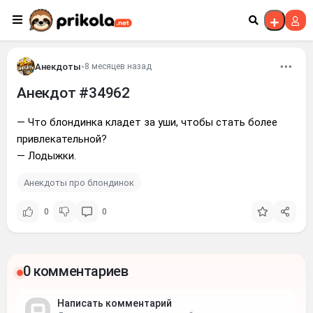
Перейти к контенту
Анекдоты
•
8 месяцев назад
Анекдот #34962
— Что блондинка кладет за уши, чтобы стать более
пpивлекательной?
— Лодыжки.
Анекдоты про блондинок
0
0
0 комментариев
Написать комментарий