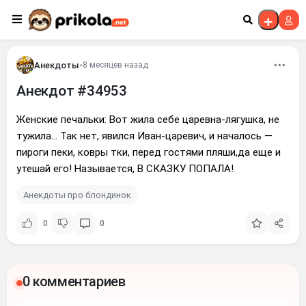
Перейти к контенту
Анекдоты
•
8 месяцев назад
Анекдот #34953
Женские печальки: Вот жила себе царевна-лягушка, не
тужила... Так нет, явился Иван-царевич, и началось —
пироги пеки, ковры тки, перед гостями пляши,да еще и
утешай его! Называется, В СКАЗКУ ПОПАЛА!
Анекдоты про блондинок
0
0
0 комментариев