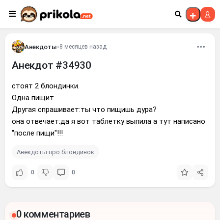
Перейти к контенту
Анекдоты
•
8 месяцев назад
Анекдот #34930
стоят 2 блондинки.
Одна пищит
Другая спрашивает:ты что пищишь дура?
она отвечает:да я вот таблетку выпила а тут написано
"после пищи"!!!
Анекдоты про блондинок
0
0
0 комментариев