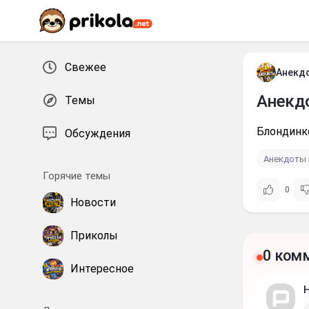
Перейти к контенту
Свежее
Анекд
Анекд
Темы
Блондинко
Обсуждения
Анекдоты 
Горячие темы
0
Новости
Приколы
0 ком
Интересное