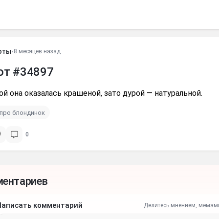
оты
•
8 месяцев назад
от #34897
й она оказалась крашеной, зато дурой — натуральной.
про блондинок
0
ментариев
Написать комментарий
Делитесь мнением, мемам